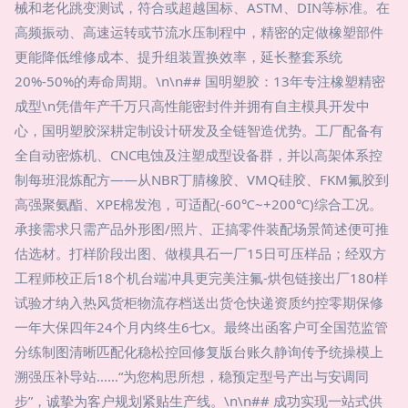
械和老化跳变测试，符合或超越国标、ASTM、DIN等标准。在
高频振动、高速运转或节流水压制程中，精密的定做橡塑部件
更能降低维修成本、提升组装置换效率，延长整套系统
20%-50%的寿命周期。\n\n## 国明塑胶：13年专注橡塑精密
成型\n凭借年产千万只高性能密封件并拥有自主模具开发中
心，国明塑胶深耕定制设计研发及全链智造优势。工厂配备有
全自动密炼机、CNC电蚀及注塑成型设备群，并以高架体系控
制每班混炼配方——从NBR丁腈橡胶、VMQ硅胶、FKM氟胶到
高强聚氨酯、XPE棉发泡，可适配(-60℃~+200℃)综合工况。
承接需求只需产品外形图/照片、正搞零件装配场景简述便可推
估选材。打样阶段出图、做模具石一厂15日可压样品；经双方
工程师校正后18个机台端冲具更完美注氟-烘包链接出厂180样
试验才纳入热风货柜物流存档送出货仓快递资质约控零期保修
一年大保四年24个月内终生6七x。最终出函客户可全国范监管
分练制图清晰匹配化稳松控回修复版台账久静询传予统操模上
溯强压补导站……“为您构思所想，稳预定型号产出与安调同
步”，诚挚为客户规划紧贴生产线。\n\n## 成功实现一站式供