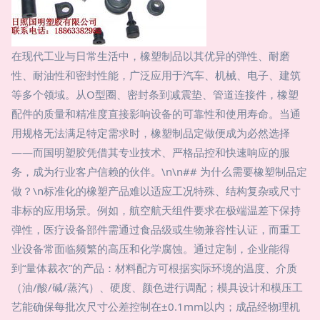
在现代工业与日常生活中，橡塑制品以其优异的弹性、耐磨
性、耐油性和密封性能，广泛应用于汽车、机械、电子、建筑
等多个领域。从O型圈、密封条到减震垫、管道连接件，橡塑
配件的质量和精准度直接影响设备的可靠性和使用寿命。当通
用规格无法满足特定需求时，橡塑制品定做便成为必然选择
——而国明塑胶凭借其专业技术、严格品控和快速响应的服
务，成为行业客户信赖的伙伴。\n\n## 为什么需要橡塑制品定
做？\n标准化的橡塑产品难以适应工况特殊、结构复杂或尺寸
非标的应用场景。例如，航空航天组件要求在极端温差下保持
弹性，医疗设备部件需通过食品级或生物兼容性认证，而重工
业设备常面临频繁的高压和化学腐蚀。通过定制，企业能得
到“量体裁衣”的产品：材料配方可根据实际环境的温度、介质
（油/酸/碱/蒸汽）、硬度、颜色进行调配；模具设计和模压工
艺能确保每批次尺寸公差控制在±0.1mm以内；成品经物理机