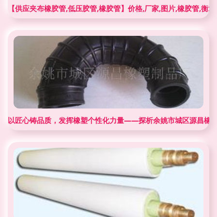
【供应夹布橡胶管,低压胶管,橡胶管】价格,厂家,图片,橡胶管,衡
以匠心铸品质，发挥橡塑个性化力量——探析余姚市城区源昌橡